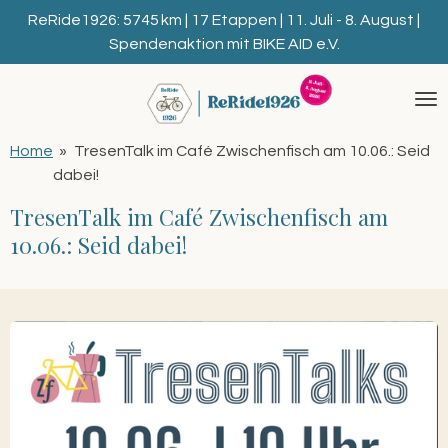
Zum
ReRide1926: 5745 km | 17 Etappen | 11. Juli - 8. August |
Hauptinhalt
Spendenaktion mit BIKE AID e.V.
springen
Home
»
TresenTalk im Café Zwischenfisch am 10.06.: Seid
dabei!
TresenTalk im Café Zwischenfisch am
10.06.: Seid dabei!