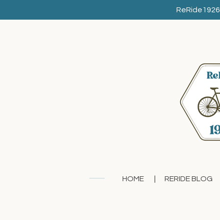
Zum
ReRide1926: 
Hauptinhalt
springen
HOME
RERIDE BLOG