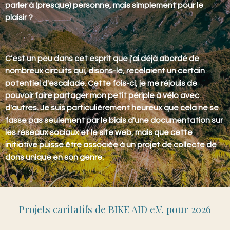
parler à (presque) personne, mais simplement pour le
plaisir ?
C'est un peu dans cet esprit que j'ai déjà abordé de
nombreux circuits qui, disons-le, recelaient un certain
potentiel d'escalade. Cette fois-ci, je me réjouis de
pouvoir faire partager mon petit périple à vélo avec
d'autres. Je suis particulièrement heureux que cela ne se
fasse pas seulement par le biais d'une documentation sur
les réseaux sociaux et le site web, mais que cette
initiative puisse être associée à un projet de collecte de
dons unique en son genre.
Projets caritatifs de BIKE AID e.V. pour 2026